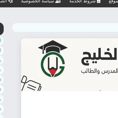
وقع
شروط الخدمة
سياسة الخصوصية
اتصل
أ
أ
م
ع
ا
ا
م
ab