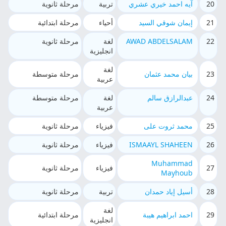
20
آيه احمد خيري عشري
تربية
مرحلة ثانوية
21
إيمان شوقي السيد
أحياء
مرحلة ابتدائية
22
AWAD ABDELSALAM
لغة
مرحلة ثانوية
انجليزية
لغة
23
بيان محمد عثمان
مرحلة متوسطة
عربية
24
عبدالرازق سالم
لغة
مرحلة متوسطة
عربية
25
محمد ثروت على
فيزياء
مرحلة ثانوية
26
ISMAAYL SHAHEEN
فيزياء
مرحلة ثانوية
Muhammad
27
فيزياء
مرحلة ثانوية
Mayhoub
28
أسيل إياد حمدان
تربية
مرحلة ثانوية
لغة
29
احمد ابراهيم هيبة
مرحلة ابتدائية
انجليزية