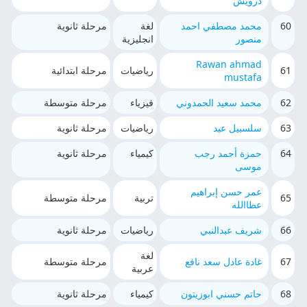
درويش
60
محمد مصطفي احمد
لغة
مرحلة ثانوية
منصور
انجليزية
Rawan ahmad
61
رياضيات
مرحلة ابتدائية
mustafa
62
محمد سعيد الحمدوني
فيزياء
مرحلة متوسطة
63
سلسبيل عيد
رياضيات
مرحلة ثانوية
64
حمزة أحمد رجب
كيمياء
مرحلة ثانوية
موسى
عمر حسن إبراهيم
65
تربية
مرحلة متوسطة
عطاالله
66
شريف عبدالنبي
رياضيات
مرحلة ثانوية
لغة
67
غادة عادل سعد نافع
مرحلة متوسطة
عربية
68
حاتم حسني ابوزيتون
كيمياء
مرحلة ثانوية