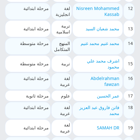
12
Nisreen Mohammed
لغة
مرحلة ابتدائية
Kassab
انجليزية
تربية
13
محمد شعبان السيد
مرحلة ابتدائية
اسلامية
14
محمد غنيم محمد غنيم
المنهج
مرحلة متوسطة
المتكامل
اشرف محمد علي
15
تربية
مرحلة متوسطة
محمود
16
Abdelrahman
لغة
مرحلة ابتدائية
fawzan
عربية
17
عمر الحسين
علوم
مرحلة ثانوية
18
فاتن فاروق عبد العزيز
لغة
مرحلة ابتدائية
محمد
عربية
لغة
19
SAMAH DR
مرحلة ابتدائية
عربية