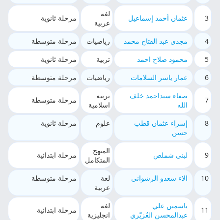
لغة
3
عثمان أحمد إسماعيل
مرحلة ثانوية
عربية
4
مجدى عبد الفتاح محمد
رياضيات
مرحلة متوسطة
5
محمود صلاح احمد
تربية
مرحلة ثانوية
6
عمار ياسر السلامات
رياضيات
مرحلة متوسطة
صفاء سيداحمد خلف
تربية
7
مرحلة متوسطة
الله
اسلامية
8
إسراء عثمان قطب
علوم
مرحلة ثانوية
حسن
المنهج
9
لبنى شملص
مرحلة ابتدائية
المتكامل
10
الاء سعدو الرشواني
لغة
مرحلة متوسطة
عربية
ياسمين علي
لغة
11
مرحلة ابتدائية
عبدالمحسن العُزيّري
انجليزية