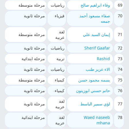
69
وفاء ابراهيم صالح
رياضيات
مرحلة متوسطة
70
صفاء مسعود أحمد
فيزياء
مرحلة ثانوية
جمعه
لغة
71
إيمان السيد علي
مرحلة متوسطة
عربية
72
Sherif Gaafar
رياضيات
مرحلة ثانوية
73
Rashid
تربية
مرحلة ابتدائية
74
الاء عزيز طنب
رياضيات
مرحلة ثانوية
75
بسمه محمود حسن
كيمياء
مرحلة متوسطة
76
حاتم حسني ابوزيتون
كيمياء
مرحلة ثانوية
لغة
77
لؤي سمير الباسط
مرحلة ثانوية
عربية
78
Waed naseeb
لغة
مرحلة ابتدائية
mhana
عربية