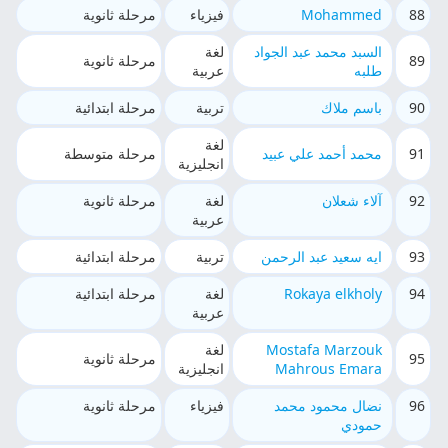
88
Mohammed
فيزياء
مرحلة ثانوية
السبد محمد عبد الجواد
لغة
89
مرحلة ثانوية
طلبه
عربية
90
باسم ملاك
تربية
مرحلة ابتدائية
لغة
91
محمد أحمد علي عبيد
مرحلة متوسطة
انجليزية
92
آلاء شعلان
لغة
مرحلة ثانوية
عربية
93
ايه سعيد عبد الرحمن
تربية
مرحلة ابتدائية
94
Rokaya elkholy
لغة
مرحلة ابتدائية
عربية
Mostafa Marzouk
لغة
95
مرحلة ثانوية
Mahrous Emara
انجليزية
96
نضال محمود محمد
فيزياء
مرحلة ثانوية
حمودي