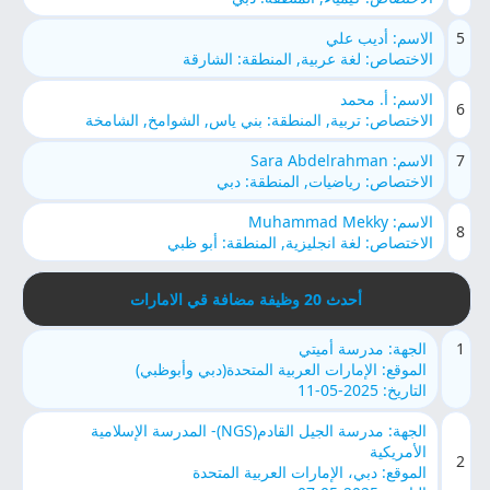
5
الاسم: أديب علي
الاختصاص: لغة عربية, المنطقة: الشارقة
الاسم: أ. محمد
6
الاختصاص: تربية, المنطقة: بني ياس, الشوامخ, الشامخة
7
الاسم: Sara Abdelrahman
الاختصاص: رياضيات, المنطقة: دبي
الاسم: Muhammad Mekky
8
الاختصاص: لغة انجليزية, المنطقة: أبو ظبي
أحدث 20 وظيفة مضافة قي الامارات
1
الجهة: مدرسة أميتي
الموقع: الإمارات العربية المتحدة(دبي وأبوظبي)
التاريخ: 2025-05-11
الجهة: مدرسة الجيل القادم(NGS)- المدرسة الإسلامية
الأمريكية
2
الموقع: دبي، الإمارات العربية المتحدة