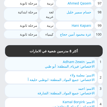
97
Ahmed Qasem
تربية
مرحلة ثانوية
98
حسام سمير خليل
لغة
مرحلة ابتدائية
عربية
99
Hani Kapani
تربية
مرحلة ثانوية
100
عزة محمود أمين حجاج
كيمياء
مرحلة ثانوية
أكثر 8 مدرسين شعبية في الامارات
1
الاسم: Adham Zewin
الاختصاص: فيزياء, المنطقة: أبو ظبي
الاسم: معلمة ولاء
2
الاختصاص: جميع المواد, المنطقة: ابوظبي خليفة أ
3
الاسم: احمد
الاختصاص: جميع المواد, المنطقة: الشارقة
الاسم: Kamal Boryirk
4
الاختصاص: كيمياء, المنطقة: دبي