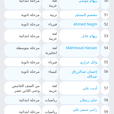
50
ريهام موسي
لغة
مرحلة ابتدائية
عربية
51
معتصم المسلم
تربية
مرحلة ثانوية
52
Ahmed Negm
فيزياء
مرحلة ثانوية
لغة
53
ريهام عادل
مرحلة ابتدائية
عربية
54
Mahmoud Hassan
لغة
مرحلة متوسطة
انجليزية
55
وائل عزازي
فيزياء
مرحلة ثانوية
56
إحسان عبدالرزاق
كيمياء
مرحلة ثانوية
عبدالله
لغة
من الصف الخامس
57
أديب علي
عربية
وحتى الثاني عشر
58
حنان رسلان
رياضيات
مرحلة ابتدائية
رامي سمير علي
59
رياضيات
مرحلة ابتدائية