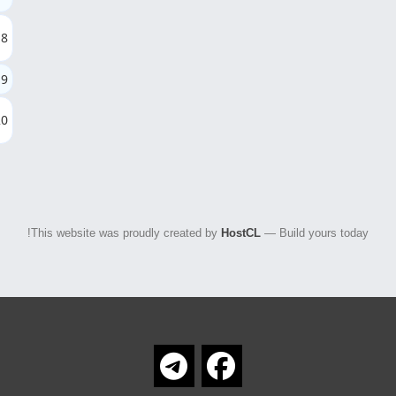
18
19
20
This website was proudly created by
HostCL
— Build yours today!