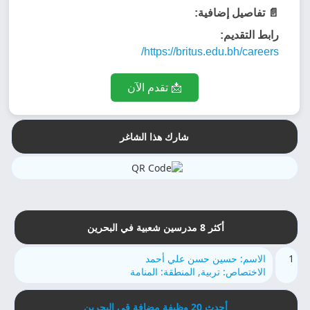
📄 تفاصيل إضافية:
رابط التقديم:
https://britus.edu.bh/careers/
📩 تقدم الآن
شارك هذا الشاغر
أكثر 8 مدرسين شعبية في البحرين
1
الاسم: حسين حسن علي أحمد
الاختصاص: تربية, المنطقة: المنامة
أحدث 20 وظيفة مضافة قي البحرين