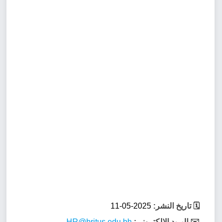
🗓️ تاريخ النشر:
2025-05-11
✉️ البريد الإلكتروني:
HR@britus.edu.bh