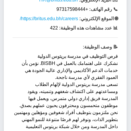
📞 رقم الهاتف:
+97317598444
🌐 الموقع الإلكتروني:
https://britus.edu.bh/careers/
📊 عدد مشاهدات هذه الوظيفة:
422
📝 وصف الوظيفة:
فرص التوظيف في مدرسة بريتوس الدولية
نشكرك على اهتمامك بالعمل في BISBH. نؤمن بأن
خدمات الدعم الأكاديمي والإداري عالية الجودة هي
العمود الفقري لأي مدرسة ناجحة.
تسعى مدرسة بريتوس الدولية لإلهام الطلاب
ومساعدتهم على اكتشاف شغفهم وتنميته، ويقود
المدرسة فريق إداري دولي متمرس، ويعمل فيها
موظفون متحمسون ومحترفون يحبون عملهم بصدق.
نحن ملتزمون بتوظيف أفراد شغوفين ومؤهلين ومهتمين
بتطوير الذات، ونوفر لهم فرصًا متنوعة للنمو المهني
داخل المدرسة ومن خلال شبكة بريتوس التعليمية