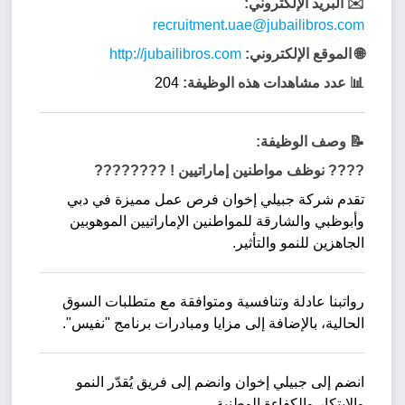
✉️ البريد الإلكتروني:
recruitment.uae@jubailibros.com
🌐 الموقع الإلكتروني:
http://jubailibros.com
📊 عدد مشاهدات هذه الوظيفة:
204
📝 وصف الوظيفة:
???? نوظف مواطنين إماراتيين ! ????????
تقدم شركة جبيلي إخوان فرص عمل مميزة في دبي
وأبوظبي والشارقة للمواطنين الإماراتيين الموهوبين
الجاهزين للنمو والتأثير.
رواتبنا عادلة وتنافسية ومتوافقة مع متطلبات السوق
الحالية، بالإضافة إلى مزايا ومبادرات برنامج "نفيس".
انضم إلى جبيلي إخوان وانضم إلى فريق يُقدّر النمو
والابتكار والكفاءة الوطنية