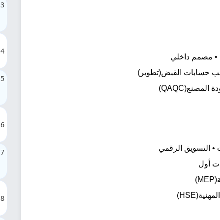
3
4
سب حسابات القبض(تطوير)
5
6
ت • التسويق الرقمي
7
ات أول
)
ية(HSE)
8