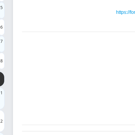
5
https://
6
7
8
1
2