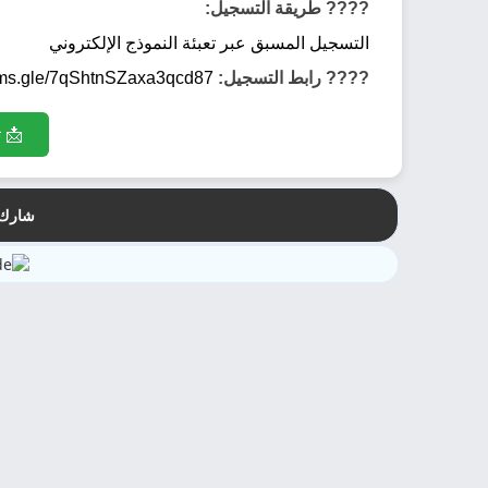
???? طريقة التسجيل:
التسجيل المسبق عبر تعبئة النموذج الإلكتروني
???? رابط التسجيل:
https://forms.gle/7qShtnSZaxa3qcd87
📩 ت
شارك 