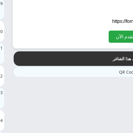
9
10
قدم الآن
11
هذا الشاغر
12
13
14