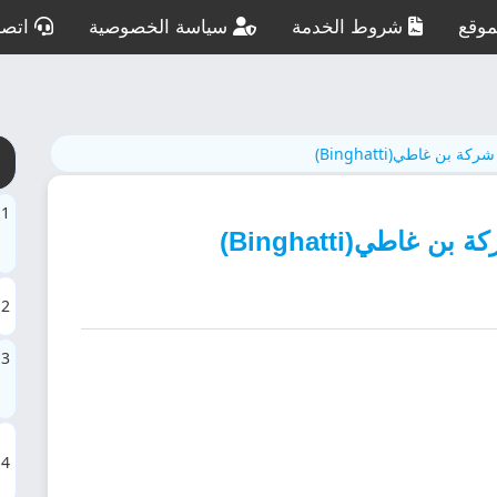
وقع
شروط الخدمة
سياسة الخصوصية
اتصل
شركة بن غاطي(Binghatti)
1
اطي(Binghatti)
2
3
4