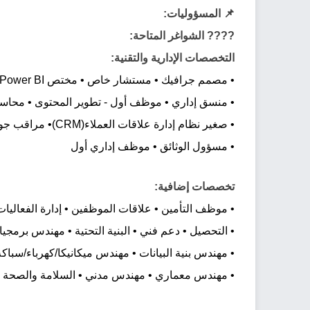
📌 المسؤوليات:
???? الشواغر المتاحة:
التخصصات الإدارية والتقنية:
• مصمم جرافيك • مستشار خاص • مختص Power BI • مصمم داخلي
• منسق إداري • موظف أول - تطوير المحتوى • محا
• صغير نظام إدارة علاقات العملاء(CRM)• مراقب جودة المصنع(QAQC)
• مسؤول الوثائق • موظف إداري أول
تخصصات إضافية:
• موظف التأمين • علاقات الموظفين • إدارة الفعاليا
• التحصيل • دعم فني • البنية التحتية • مهندس برمجي
• مهندس بنية البيانات • مهندس ميكانيكا/كهرباء/سباكة(MEP
• مهندس معماري • مهندس مدني • السلامة والصحة المهن