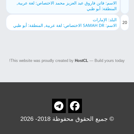
الاسم: فاتن فاروق عبد العزيز محمد الاختصاص: لغة عربية,
المنطقة: أبو ظبي
البلد: الإمارات
20
الاسم: SAMAH DR الاختصاص: لغة عربية, المنطقة: أبو ظبي
This website was proudly created by
HostCL
— Build yours today!
© جميع الحقوق محفوظة 2018- 2026