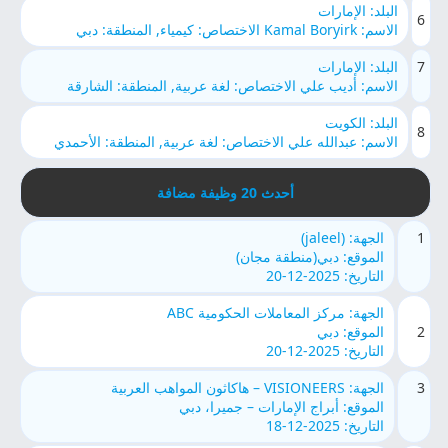
البلد: الإمارات
6
الاسم: Kamal Boryirk الاختصاص: كيمياء, المنطقة: دبي
7
البلد: الإمارات
الاسم: أديب علي الاختصاص: لغة عربية, المنطقة: الشارقة
البلد: الكويت
8
الاسم: عبدالله علي الاختصاص: لغة عربية, المنطقة: الأحمدي
أحدث 20 وظيفة مضافة
1
الجهة: (jaleel)
الموقع: دبي(منطقة مجان)
التاريخ: 2025-12-20
الجهة: مركز المعاملات الحكومية ABC
2
الموقع: دبي
التاريخ: 2025-12-20
3
الجهة: VISIONEERS – هاكاثون المواهب العربية
الموقع: أبراج الإمارات – جميرا، دبي
التاريخ: 2025-12-18