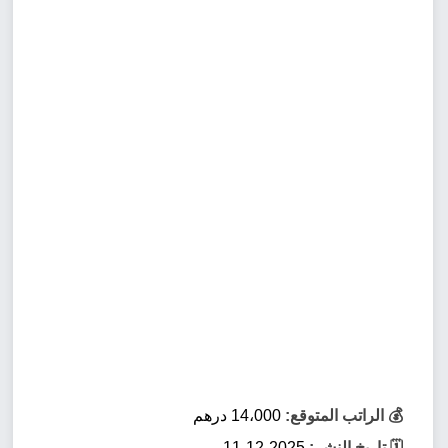
💰 الراتب المتوقع:
14،000 درهم
🗓️ تاريخ النشر:
2025-12-11