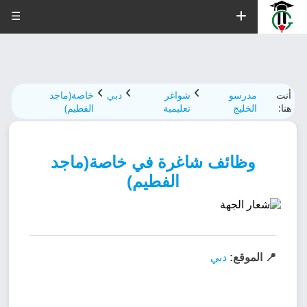
☰
أنت
مدرسو
شواغر
دبي
خاصة(ماجد
هنا:
الخليج
تعليمية
الفطيم)
وظائف شاغرة في خاصة(ماجد
الفطيم)
📍 الموقع:
دبي