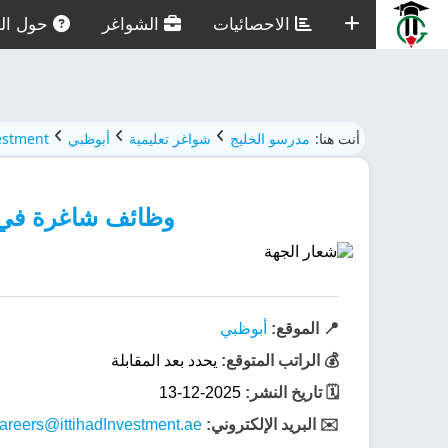
الاحصائيات
الشواغر
حول الم
أنت هنا:
مدرسو الخليج
شواغر تعليمية
أبوظبي
vestment
وظائف شاغرة في tihadInvestment
📍 الموقع:
أبوظبي
💰 الراتب المتوقع:
يحدد بعد المقابلة
🗓️ تاريخ النشر:
2025-12-13
✉️ البريد الإلكتروني:
areers@ittihadInvestment.ae