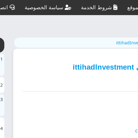
وقع
شروط الخدمة
سياسة الخصوصية
اتصل
ittihadIn
1
it
2
3
4
c