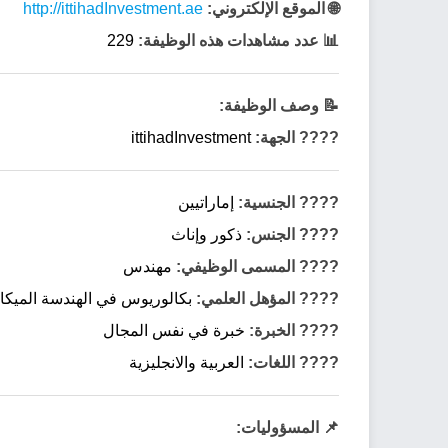
🌐 الموقع الإلكتروني:
http://ittihadInvestment.ae
📊 عدد مشاهدات هذه الوظيفة:
229
📝 وصف الوظيفة:
???? الجهة:
ittihadInvestment
???? الجنسية:
إماراتيين
???? الجنس:
ذكور وإناث
???? المسمى الوظيفي:
مهندس
???? المؤهل العلمي:
بكالوريوس في الهندسة الميكاني
???? الخبرة:
خبرة في نفس المجال
????️ اللغات:
العربية والانجليزية
📌 المسؤوليات: