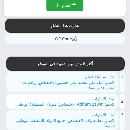
📩 تقدم الآن
شارك هذا الشاغر
أكثر 8 مدرسين شعبية في الموقع
1
البلد: سلطنة عمان
الاسم: أمل علي محمد علي حسنين الاختصاص: رياضيات,
المنطقة: مسقط
البلد: الإمارات
2
الاسم: Adham Zewin الاختصاص: فيزياء, المنطقة: أبو ظبي
3
البلد: الإمارات
الاسم: معلمة ولاء الاختصاص: جميع المواد, المنطقة: ابوظبي
خليفة أ