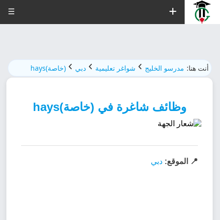
☰
أنت هنا:
مدرسو الخليج
شواغر تعليمية
دبي
(خاصة)hays
وظائف شاغرة في (خاصة)hays
📍 الموقع:
دبي