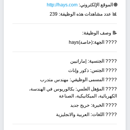
🌐 الموقع الإلكتروني:
http://hays.com
📊 عدد مشاهدات هذه الوظيفة:
239
📝 وصف الوظيفة:
???? الجهة:
(خاصة)hays
???? الجنسية:
إماراتيين
???? الجنس:
ذكور وإناث
???? المسمى الوظيفي:
مهندس متدرب
???? المؤهل العلمي:
بكالوريوس في الهندسة،
الكهربائية، الميكانيكية، الصناعة
???? الخبرة:
خريج جديد
????️ اللغات:
العربية والانجليزية