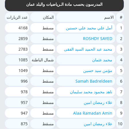
المدرسون بحسب مادة الـرياضيات والبلد عمان
#
الاسم
المكان
عدد الزيارات
1
أمل علي محمد علي حسنين
مسقط
4168
2
ROSHDY SAYED
مسقط
2859
3
محمد عبد الحميد السيد الفقى
مسقط
2783
4
محمد عثمان
شمال الباطنة
1085
5
مؤمن سيد حسين
مسقط
1049
6
Samah Badreldeen
مسقط
996
7
ناهد محمود محمد سليمان
مسقط
978
8
علاء رمضان امين
مسقط
957
9
Alaa Ramadan Amin
مسقط
947
10
علاء رمضان امين
مسقط
875