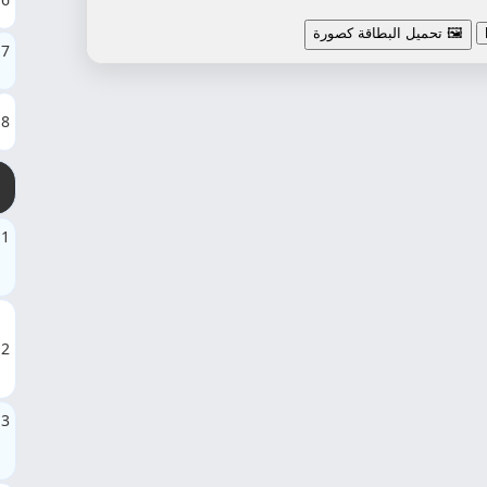
🖼️ تحميل البطاقة كصورة
7
8
1
2
3