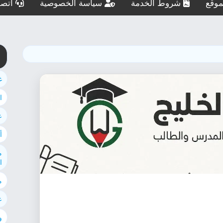
وقع
شروط الخدمة
سياسة الخصوصية
اتصل
غ
ا
ع
أ
م
ا
م
ع
و