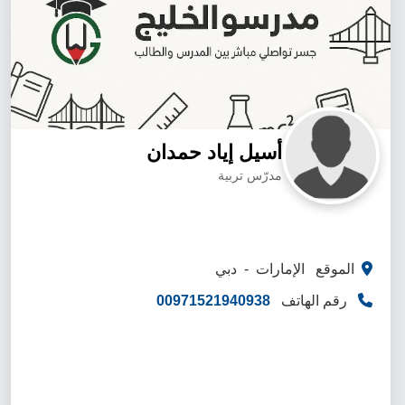
أسيل إياد حمدان
مدرّس تربية
الموقع الإمارات - دبي
رقم الهاتف
00971521940938