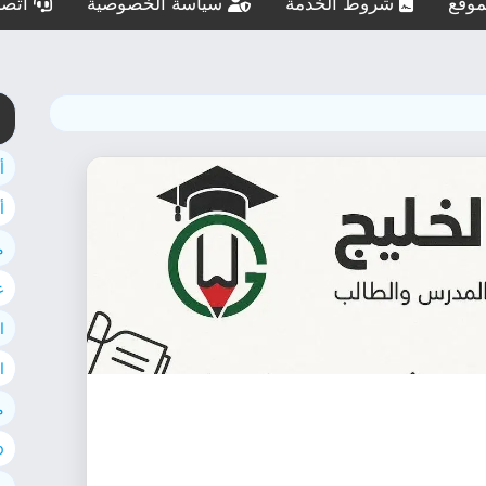
وقع
شروط الخدمة
سياسة الخصوصية
اتصل
أ
أ
م
ع
ا
ا
م
ab