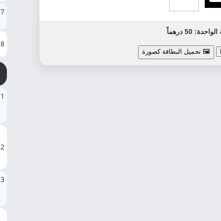
7
دة: 50 درهماً
8
🖼️ تحميل البطاقة كصورة
1
2
3