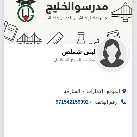
لبنى شملص
مدرّسة المنهج المتكامل
الموقع الإمارات - الشارقة
رقم الهاتف
+971542159092