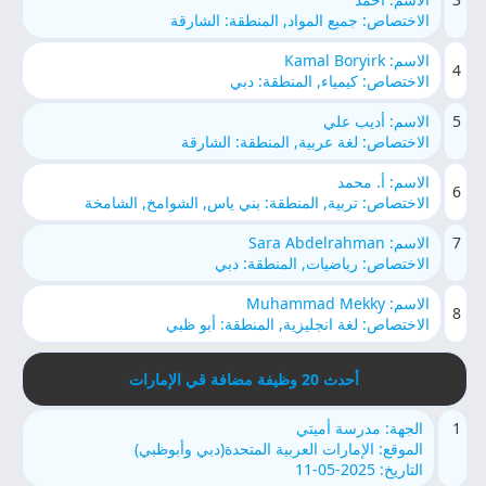
الاختصاص: جميع المواد, المنطقة: الشارقة
الاسم: Kamal Boryirk
4
الاختصاص: كيمياء, المنطقة: دبي
5
الاسم: أديب علي
الاختصاص: لغة عربية, المنطقة: الشارقة
الاسم: أ. محمد
6
الاختصاص: تربية, المنطقة: بني ياس, الشوامخ, الشامخة
7
الاسم: Sara Abdelrahman
الاختصاص: رياضيات, المنطقة: دبي
الاسم: Muhammad Mekky
8
الاختصاص: لغة انجليزية, المنطقة: أبو ظبي
أحدث 20 وظيفة مضافة قي الإمارات
1
الجهة: مدرسة أميتي
الموقع: الإمارات العربية المتحدة(دبي وأبوظبي)
التاريخ: 2025-05-11