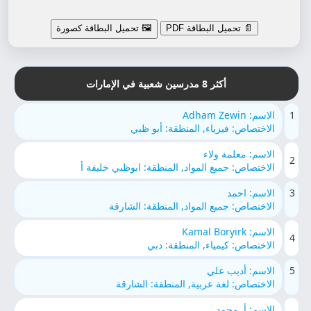
📄 تحميل البطاقة PDF
🖼️ تحميل البطاقة كصورة
أكثر 8 مدرسين شعبية في الإمارات
1
الاسم: Adham Zewin
الاختصاص: فيزياء, المنطقة: أبو ظبي
الاسم: معلمة ولاء
2
الاختصاص: جميع المواد, المنطقة: ابوظبي خليفة أ
3
الاسم: احمد
الاختصاص: جميع المواد, المنطقة: الشارقة
الاسم: Kamal Boryirk
4
الاختصاص: كيمياء, المنطقة: دبي
5
الاسم: أديب علي
الاختصاص: لغة عربية, المنطقة: الشارقة
الاسم: أ. محمد