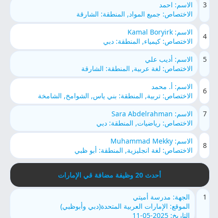
3
الاسم: احمد
الاختصاص: جميع المواد, المنطقة: الشارقة
الاسم: Kamal Boryirk
4
الاختصاص: كيمياء, المنطقة: دبي
5
الاسم: أديب علي
الاختصاص: لغة عربية, المنطقة: الشارقة
الاسم: أ. محمد
6
الاختصاص: تربية, المنطقة: بني ياس, الشوامخ, الشامخة
7
الاسم: Sara Abdelrahman
الاختصاص: رياضيات, المنطقة: دبي
الاسم: Muhammad Mekky
8
الاختصاص: لغة انجليزية, المنطقة: أبو ظبي
أحدث 20 وظيفة مضافة قي الإمارات
1
الجهة: مدرسة أميتي
الموقع: الإمارات العربية المتحدة(دبي وأبوظبي)
التاريخ: 2025-05-11