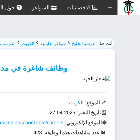
الاحصائيات
الشواغر
حول الم
أنت هنا:
مدرسو الخليج
شواغر تعليمية
الكويت
مدرسة نبرا
وظائف شاغرة في مدرسة ن
📍 الموقع:
الكويت
🗓️ تاريخ النشر:
2025-04-27
🌐 الموقع الإلكتروني:
newindianschool.com/careers/
📊 عدد مشاهدات هذه الوظيفة:
423