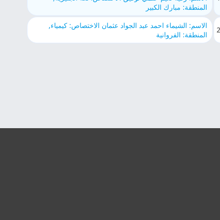
المنطقة: مبارك الكبير
الاسم: الشيماء احمد عبد الجواد عثمان الاختصاص: كيمياء,
المنطقة: الفروانية