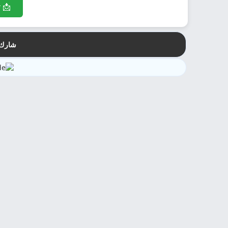
📩 ت
شارك 