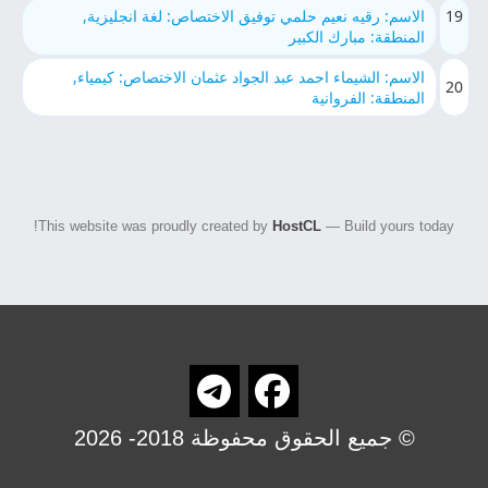
19
الاسم: رقيه نعيم حلمي توفيق الاختصاص: لغة انجليزية,
المنطقة: مبارك الكبير
الاسم: الشيماء احمد عبد الجواد عثمان الاختصاص: كيمياء,
20
المنطقة: الفروانية
This website was proudly created by
HostCL
— Build yours today!
© جميع الحقوق محفوظة 2018- 2026