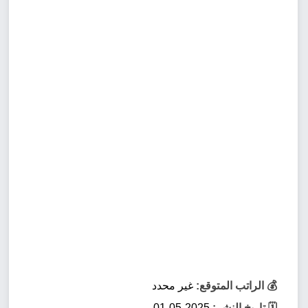
💰 الراتب المتوقع:
غير محدد
🗓️ تاريخ النشر:
2025-05-01