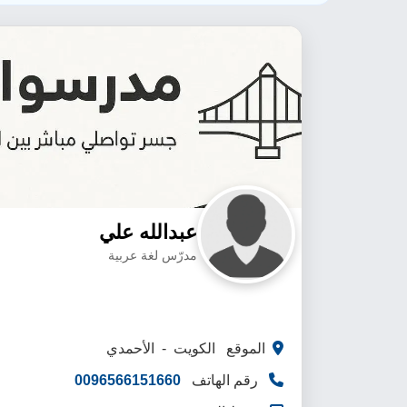
عبدالله علي
مدرّس لغة عربية
الموقع الكويت - الأحمدي
رقم الهاتف
0096566151660