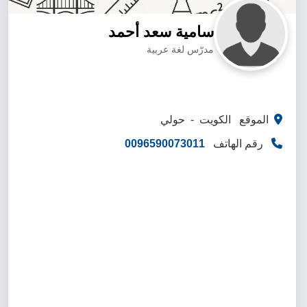
سامية سعد أحمد
مدرّس لغة عربية
الموقع الكويت - حولي
رقم الهاتف
0096590073011